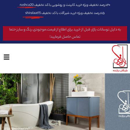
۲۰درصد تخفیف ویژه خرید کابینت و روشویی با کد تخفیف
rushca20
۱۵درصد تخفیف ویژه خرید شیرآلات با کد تخفیف
shiralaat15
به دلیل نوسانات بازار، قبل از خرید برای اطلاع از قیمت،موجودی، رنگ و سایز حتما
تماس حاصل فرمایید!