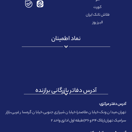
کورت
فلاش تانک ایران
البرز روز
نماد اطمینان
آدرس دفاتر بازرگانی برازنده
آدرس دفتر مرکزی:
تهران،میدان ونک،خیابان ملاصدرا،خیابان شیرازی جنوبی،خیابان گرمسار غربی،بازار
سرامیک تهران(پلاک ۳۴ و ۳۶)طبقه اول اداری واحد ۲