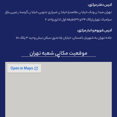
آدرس دفتر مرکزی:
تهران،میدان ونک،خیابان ملاصدرا،خیابان شیرازی جنوبی،خیابان گرمسار غربی،بازار
سرامیک تهران(پلاک ۳۴ و ۳۶)طبقه اول اداری واحد ۲
آدرس شوروم و انبار مرکزی:
جاده تهران به شهریار، باغستان، خیابان ۱۵ متری سبلان،نبش وحید ۳ پلاک ۱۱۰
موقعیت مکانی شعبه تهران