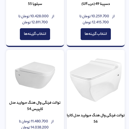
دسپینا 49 (دربUF)
سیلویا 55
از
10.259.700
تومان
تا
از
10.428.000
تومان
تا
امتیاز
امتیاز
0
12.415.700
تومان
0
12.811.700
تومان
از
از
5
5
انتخاب گزینه‌ها
انتخاب گزینه‌ها
توالت فرنگی وال هنگ مروارید مدل
کاپریس 54
توالت فرنگی وال هنگ مروارید مدل کاتیا
از
11.480.700
تومان
تا
56
امتیاز
0
14.038.200
تومان