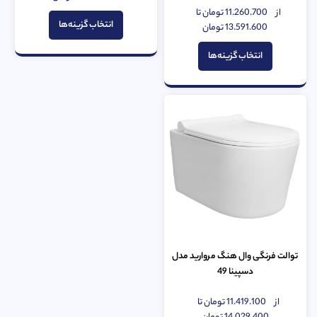
از
از
11.260.700
تومان
تا
5
امتیاز
انتخاب گزینه‌ها
0
13.591.600
تومان
از
5
انتخاب گزینه‌ها
توالت فرنگی وال هنگ مروارید مدل
دسپینا 49
از
11.419.100
تومان
تا
امتیاز
0