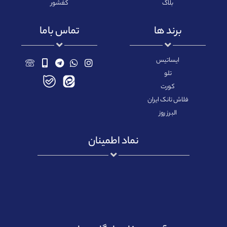
بلاگ
کفشور
برند ها
تماس باما
ایساتیس
تلو
کورت
فلاش تانک ایران
البرز روز
نماد اطمینان