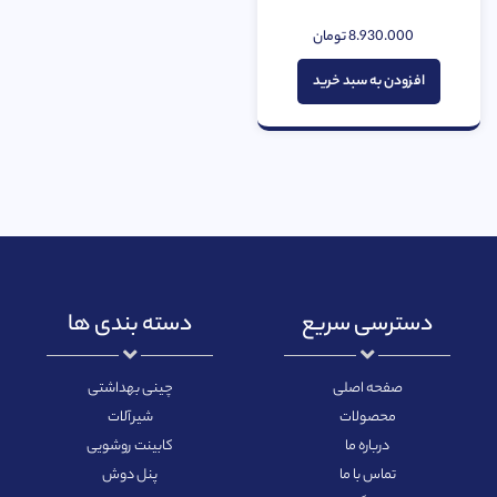
8.930.000
تومان
امتیاز
0
از
افزودن به سبد خرید
5
دسترسی سریع
دسته بندی ها
صفحه اصلی
چینی بهداشتی
محصولات
شیرآلات
درباره ما
کابینت روشویی
تماس با ما
پنل دوش