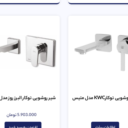
ی توکارKWC مدل متیس
شیر روشویی توکار البرز روز مدل
5.903.000
تومان
امتیاز
امتیاز
0
0
از
از
اطلاعات بیشتر
افزودن به سبد خرید