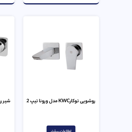
روشویی توکارKWC مدل ورونا تیپ 2
شیر روشوی
امتیاز
0
از
اطلاعات بیشتر