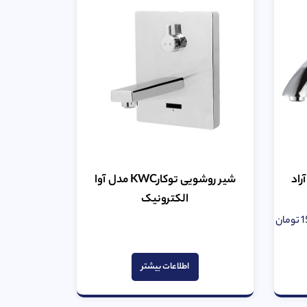
راد
شیر روشویی توکارKWC مدل آوا
الکترونیک
1
تومان
امتیاز
0
از
اطلاعات بیشتر
5