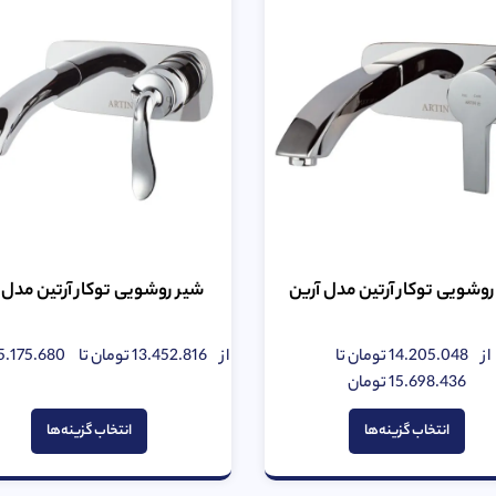
روشویی توکار آرتین مدل آرین
شیر روشویی توکار آرتین مدل آ
از
14.205.048
تومان
تا
از
13.452.816
تومان
تا
5.175.680
امتیاز
امتیاز
0
0
15.698.436
تومان
از
از
5
5
انتخاب گزینه‌ها
انتخاب گزینه‌ها