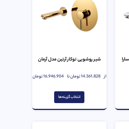
ارا
شیر روشویی توکار آرتین مدل آرمان
از
14.361.828
تومان
تا
16.946.904
تومان
امتیاز
0
از
5
انتخاب گزینه‌ها