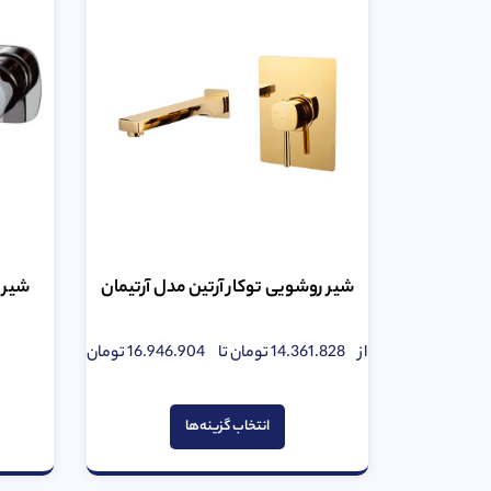
شیر روشویی توکار آرتین مدل آرتیمان
شیر 
از
14.361.828
تومان
تا
16.946.904
تومان
امتیاز
0
از
5
انتخاب گزینه‌ها