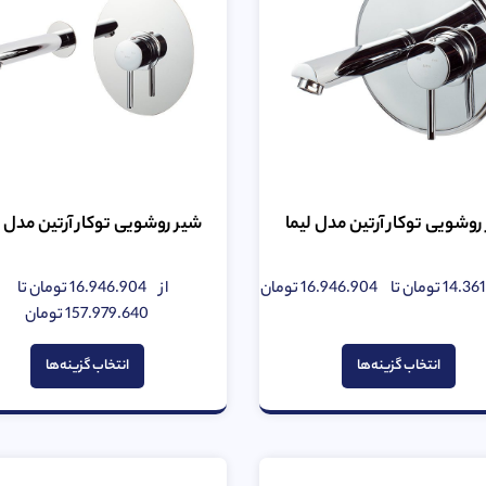
روشویی توکار آرتین مدل لیما
شیر روشویی توکار آرتین مدل س
14.36
تومان
تا
16.946.904
تومان
از
16.946.904
تومان
تا
امتیاز
امتیاز
0
0
157.979.640
تومان
از
از
5
5
انتخاب گزینه‌ها
انتخاب گزینه‌ها