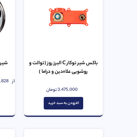
باکس شیر توکار C البرز روز (توالت و
شیر 
روشویی علاءدین و دراما )
از
1.828
3.475.000
تومان
امتیاز
0
از
افزودن به سبد خرید
5