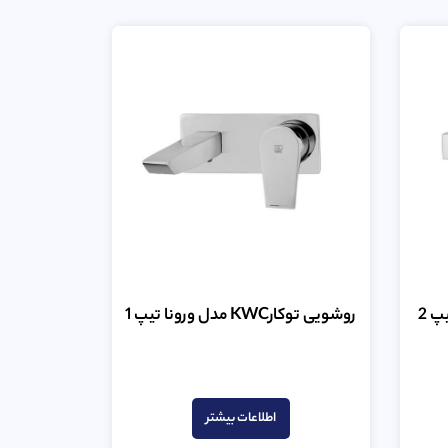
روشویی توکارKWC مدل ورونا تیپ 1
امتیاز
0
از
اطلاعات بیشتر
5