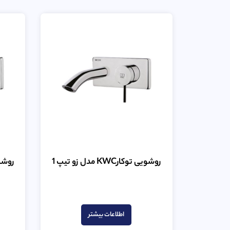
روشویی توکارKWC مدل زو تیپ 1
روشویی توک
امتیاز
0
از
اطلاعات بیشتر
5