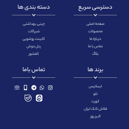
دسترسی سریع
دسته بندی ها
صفحه اصلی
چینی بهداشتی
محصولات
شیرآلات
درباره ما
کابینت روشویی
تماس با ما
پنل دوش
بلاگ
کفشور
برند ها
تماس باما
ایساتیس
تلو
کورت
فلاش تانک ایران
البرز روز