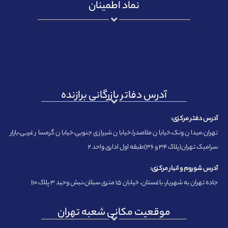
نماد اطمینان
آدرس دفاتر بازرگانی برازنده
آدرس دفتر مرکزی:
تهران،میدان ونک،خیابان ملاصدرا،خیابان شیرازی جنوبی،خیابان گرمسار غربی،بازار
سرامیک تهران(پلاک ۳۴ و ۳۶)طبقه اول اداری واحد ۲
آدرس شوروم و انبار مرکزی:
جاده تهران به شهریار، باغستان، خیابان ۱۵ متری سبلان،نبش وحید ۳ پلاک ۱۱۰
موقعیت مکانی شعبه تهران