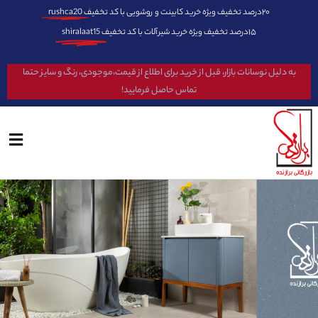
۲۰درصد تخفیف ویژه خرید کابینت و روشویی با کد تخفیف
rushca20
۱۵درصد تخفیف ویژه خرید شیرآلات با کد تخفیف
shiralaat15
به دلیل نوسانات بازار، قبل از خرید برای اطلاع از قیمت،موجودی، رنگ و سایز حتما
تماس حاصل فرمایید!