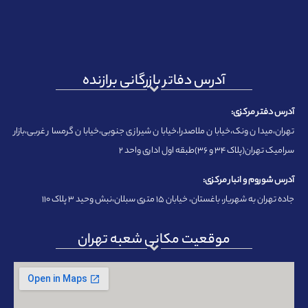
آدرس دفاتر بازرگانی برازنده
آدرس دفتر مرکزی:
تهران،میدان ونک،خیابان ملاصدرا،خیابان شیرازی جنوبی،خیابان گرمسار غربی،بازار
سرامیک تهران(پلاک ۳۴ و ۳۶)طبقه اول اداری واحد ۲
آدرس شوروم و انبار مرکزی:
جاده تهران به شهریار، باغستان، خیابان ۱۵ متری سبلان،نبش وحید ۳ پلاک ۱۱۰
موقعیت مکانی شعبه تهران