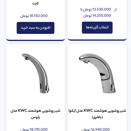
لایت
از
13.530.000
تومان
تا
امتیاز
0
14.250.000
تومان
18.150.000
تومان
امتیاز
از
0
5
از
انتخاب گزینه‌ها
افزودن به سبد خرید
5
شیر روشویی هوشمند KWC مدل آیکوا
شیر روشویی هوشمند KWC مدل
(باطری)
زئوس
16.940.000
تومان
18.170.000
تومان
امتیاز
امتیاز