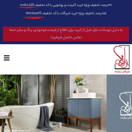
۲۰درصد تخفیف ویژه خرید کابینت و روشویی با کد تخفیف
rushca20
۱۵درصد تخفیف ویژه خرید شیرآلات با کد تخفیف
shiralaat15
به دلیل نوسانات بازار، قبل از خرید برای اطلاع از قیمت،موجودی، رنگ و سایز حتما
تماس حاصل فرمایید!