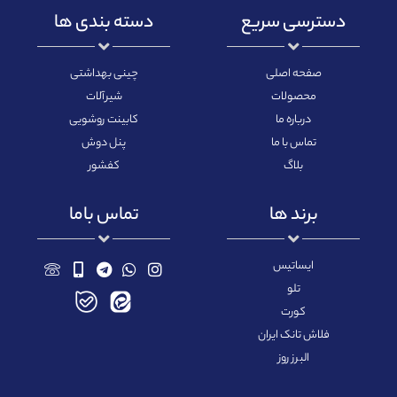
دسترسی سریع
دسته بندی ها
صفحه اصلی
چینی بهداشتی
محصولات
شیرآلات
درباره ما
کابینت روشویی
تماس با ما
پنل دوش
بلاگ
کفشور
برند ها
تماس باما
ایساتیس
تلو
کورت
فلاش تانک ایران
البرز روز