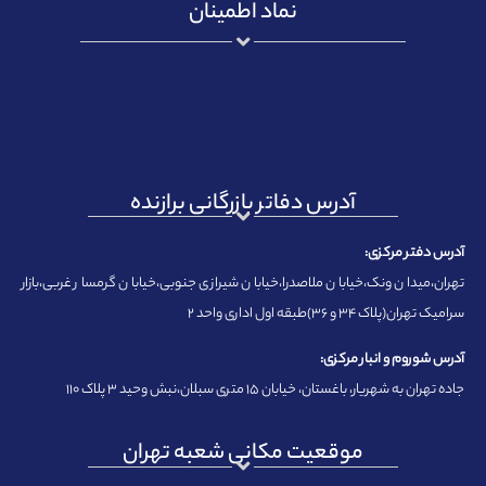
نماد اطمینان
آدرس دفاتر بازرگانی برازنده
آدرس دفتر مرکزی:
تهران،میدان ونک،خیابان ملاصدرا،خیابان شیرازی جنوبی،خیابان گرمسار غربی،بازار
سرامیک تهران(پلاک ۳۴ و ۳۶)طبقه اول اداری واحد ۲
آدرس شوروم و انبار مرکزی:
جاده تهران به شهریار، باغستان، خیابان ۱۵ متری سبلان،نبش وحید ۳ پلاک ۱۱۰
موقعیت مکانی شعبه تهران