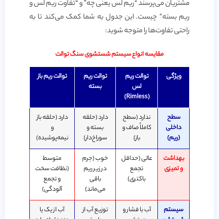
مشتریان می‌پرسند “ریم لس یعنی چه” و “تفاوت ریم لس و
ریم بسته” چیست. این جدول به شما کمک می‌کند تا به
راحتی تفاوت‌ها را متوجه شوید:
مقایسه انواع سیستم شستشوی سنگ توالت
ویژگی
توالت ریم
توالت ریم
توالت ریم باز
لس
بسته
(Rimless)
سطح
ندارد (سطح
دارد (حلقه
دارد (حلقه باز
داخلی
کاملاً صاف و
بسته و
و
(ریم)
باز)
سوراخ‌دار)
نیمه‌پوشیده)
بهداشت
عالی (حداقل
خوب (جرم
متوسط
و تمیزی
تجمع
در زیر ریم
(نظافت سخت
باکتری)
باقی
و تجمع
می‌ماند)
آلودگی)
سیستم
آب با فشار و
توزیع آب از
آب از یک یا