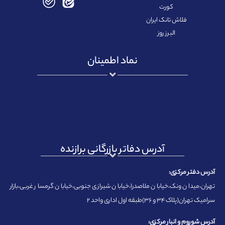
کورت
فلاش تانک ایران
البرز روز
نماد اطمینان
آدرس دفاتر بازرگانی برازنده
آدرس دفتر مرکزی:
تهران،میدان ونک،خیابان ملاصدرا،خیابان شیرازی جنوبی،خیابان گرمسار غربی،بازار
سرامیک تهران(پلاک ۳۴ و ۳۶)طبقه اول اداری واحد ۲
آدرس شوروم و انبار مرکزی: