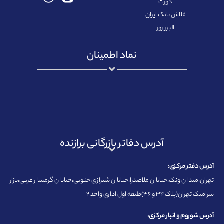
کورت
فلاش تانک ایران
البرز روز
نماد اطمینان
آدرس دفاتر بازرگانی برازنده
آدرس دفتر مرکزی:
تهران،میدان ونک،خیابان ملاصدرا،خیابان شیرازی جنوبی،خیابان گرمسار غربی،بازار
سرامیک تهران(پلاک ۳۴ و ۳۶)طبقه اول اداری واحد ۲
آدرس شوروم و انبار مرکزی: