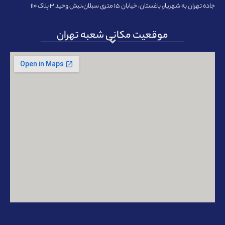
جاده تهران به شهریار، باغستان، خیابان ۱۵ متری سبلان،نبش وحید ۳ پلاک ۱۱۰
موقعیت مکانی شعبه تهران