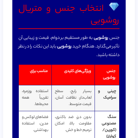
انتخاب جنس و متریال
روشویی
جنس
روشویی
به طور مستقیم بر دوام، قیمت و زیبایی آن
تأثیر می‌گذارد. هنگام خرید
روشویی
باید این نکات را در نظر
داشته باشید.
جنس
ویژگی‌های کلیدی
مناسب برای
روشویی
چینی و
بسیار رایج، سطح
استفاده روزمره،
سرامیک
لعاب‌دار، نظافت آسان،
تقریباً همه
قیمت متوسط.
محیط‌ها.
سنگ
بدون درز، ضد باکتری،
فضاهای لوکس و
مصنوعی
مقاومت بالا، امکان
مدرن، استفاده
(کورین/
ترمیم خط و خش.
بهداشتی.
کوارتز)