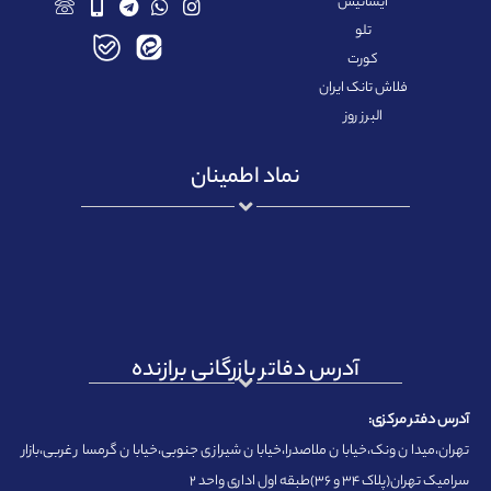
ایساتیس
تلو
کورت
فلاش تانک ایران
البرز روز
نماد اطمینان
آدرس دفاتر بازرگانی برازنده
آدرس دفتر مرکزی:
تهران،میدان ونک،خیابان ملاصدرا،خیابان شیرازی جنوبی،خیابان گرمسار غربی،بازار
سرامیک تهران(پلاک ۳۴ و ۳۶)طبقه اول اداری واحد ۲