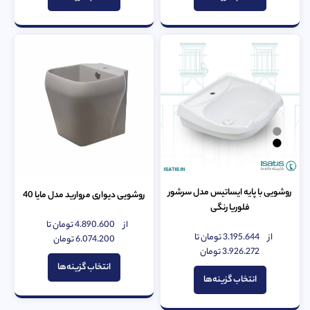
روشویی با پایه ایساتیس مدل سرشور
روشویی دیواری مروارید مدل مایا 40
فلوریا رنگی
از
4.890.600
تومان
تا
امتیاز
از
3.195.644
تومان
تا
0
6.074.200
تومان
امتیاز
از
0
3.926.272
تومان
5
از
انتخاب گزینه‌ها
5
انتخاب گزینه‌ها