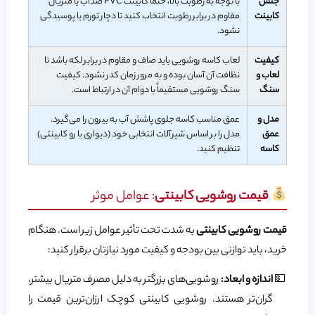
جنس
با توجه به رطوبت بالا، حتماً کابینت PVC ضدآب یا متریال
کابینت
مقاوم در برابر رطوبت انتخاب کنید تا دچار تورم یا پوسیدگی
نشود.
کیفیت
لعاب کاسه روشویی باید صاف و مقاوم در برابر لکه باشد تا
لعاب و
نظافت آن آسان بوده و به مرور زمان کدر نشود. کیفیت
سنگ
سنگ روشویی مستقیماً با دوام آن در ارتباط است.
مدل و
عمق مناسب کاسه جلوی پاشش آب به بیرون را می‌گیرد.
عمق
مدل را بر اساس شیرآلات انتخابی خود (دیواری یا رو کابینتی)
کاسه
تنظیم کنید.
قیمت روشویی کابینتی
: عوامل موثر
قیمت روشویی کابینتی
به شدت تحت تأثیر عوامل زیر است. هنگام
خرید، باید توازنی بین بودجه و کیفیت مورد نیازتان برقرار کنید:
اندازه و ابعاد:
روشویی‌های بزرگتر به دلیل مصرف متریال بیشتر،
گران‌تر هستند. روشویی کابینتی کوچک ارزان‌ترین قیمت را