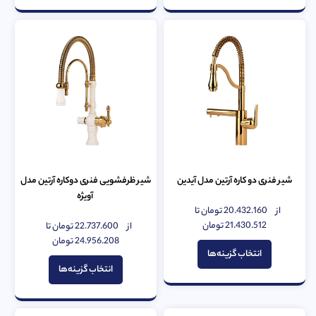
شیر فنری دو کاره آرتین مدل آیدین
شیر ظرفشویی فنری دوکاره آرتین مدل
آویژه
از
20.432.160
تومان
تا
امتیاز
0
21.430.512
تومان
از
22.737.600
تومان
تا
امتیاز
از
0
24.956.208
تومان
5
از
انتخاب گزینه‌ها
5
انتخاب گزینه‌ها