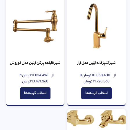
شیر آشپزخانه آرتین مدل آراز
شیر قابلمه پر کن آرتین مدل کوروش
از
10.058.400
تومان
تا
از
11.834.496
تومان
تا
امتیاز
امتیاز
0
11.728.368
تومان
0
13.491.360
تومان
از
از
5
5
انتخاب گزینه‌ها
انتخاب گزینه‌ها