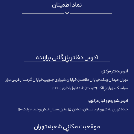
نماد اطمینان
آدرس دفاتر بازرگانی برازنده
آدرس دفتر مرکزی:
تهران،میدان ونک،خیابان ملاصدرا،خیابان شیرازی جنوبی،خیابان گرمسار غربی،بازار
سرامیک تهران(پلاک ۳۴ و ۳۶)طبقه اول اداری واحد ۲
آدرس شوروم و انبار مرکزی:
جاده تهران به شهریار، باغستان، خیابان ۱۵ متری سبلان،نبش وحید ۳ پلاک ۱۱۰
موقعیت مکانی شعبه تهران