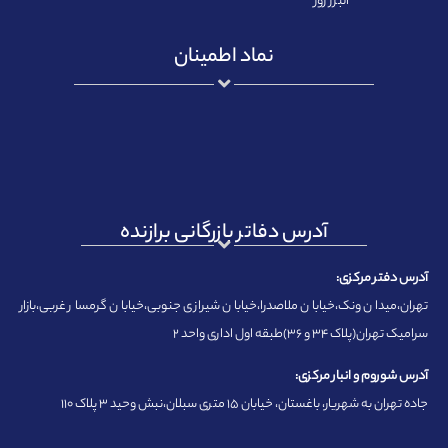
البرز روز
نماد اطمینان
آدرس دفاتر بازرگانی برازنده
آدرس دفتر مرکزی:
تهران،میدان ونک،خیابان ملاصدرا،خیابان شیرازی جنوبی،خیابان گرمسار غربی،بازار
سرامیک تهران(پلاک ۳۴ و ۳۶)طبقه اول اداری واحد ۲
آدرس شوروم و انبار مرکزی:
جاده تهران به شهریار، باغستان، خیابان ۱۵ متری سبلان،نبش وحید ۳ پلاک ۱۱۰