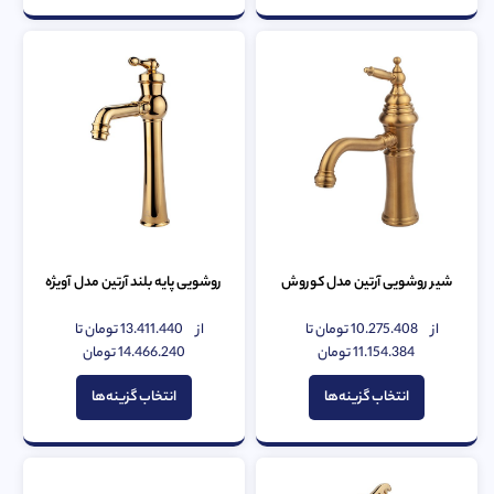
شیر روشویی آرتین مدل کوروش
روشویی پایه بلند آرتین مدل آویژه
از
10.275.408
تومان
تا
از
13.411.440
تومان
تا
امتیاز
امتیاز
0
11.154.384
تومان
0
14.466.240
تومان
از
از
5
5
انتخاب گزینه‌ها
انتخاب گزینه‌ها