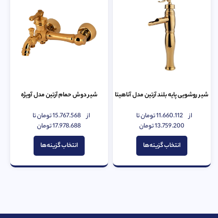
شیر روشویی پایه بلند آرتین مدل آناهیتا
شیر دوش حمام آرتین مدل آویژه
از
11.660.112
تومان
تا
از
15.767.568
تومان
تا
امتیاز
امتیاز
0
13.759.200
تومان
0
17.978.688
تومان
از
از
5
5
انتخاب گزینه‌ها
انتخاب گزینه‌ها