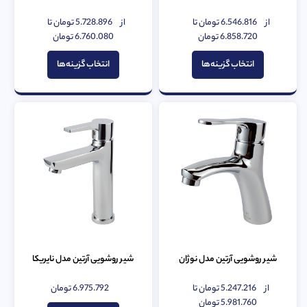
از
6.546.816
تومان
تا
از
5.728.896
تومان
تا
امتیاز
امتیاز
0
6.858.720
تومان
0
6.760.080
تومان
از
از
5
5
انتخاب گزینه‌ها
انتخاب گزینه‌ها
شیر روشویی آرتین مدل نوژان
شیر روشویی آرتین مدل نایریکا
از
5.247.216
تومان
تا
6.975.792
تومان
امتیاز
امتیاز
0
5.981.760
تومان
0