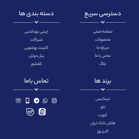
دسترسی سریع
دسته بندی ها
صفحه اصلی
چینی بهداشتی
محصولات
شیرآلات
درباره ما
کابینت روشویی
تماس با ما
پنل دوش
بلاگ
کفشور
برند ها
تماس باما
ایساتیس
تلو
کورت
فلاش تانک ایران
البرز روز