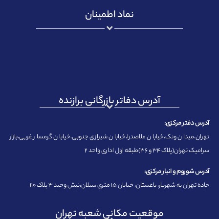
نماد اطمینان
آدرس دفاتر بازرگانی برازنده
آدرس دفتر مرکزی:
تهران،میدان ونک،خیابان ملاصدرا،خیابان شیرازی جنوبی،خیابان گرمسار غربی،بازار
سرامیک تهران(پلاک ۳۴ و ۳۶)طبقه اول اداری واحد ۲
آدرس شوروم و انبار مرکزی:
جاده تهران به شهریار، باغستان، خیابان ۱۵ متری سبلان،نبش وحید ۳ پلاک ۱۱۰
موقعیت مکانی شعبه تهران