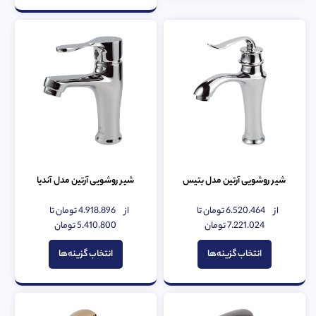
شیر روشویی آرتین مدل بتیس
شیر روشویی آرتین مدل آندیا
از
6.520.464
تومان
تا
از
4.918.896
تومان
تا
امتیاز
امتیاز
0
7.221.024
تومان
0
5.410.800
تومان
از
از
5
5
انتخاب گزینه‌ها
انتخاب گزینه‌ها