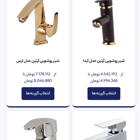
شیر روشویی آرتین مدل آیدا
شیر روشویی آرتین مدل ارس
از
4.542.192
تومان
تا
از
7.178.112
تومان
تا
امتیاز
امتیاز
0
4.996.368
تومان
0
8.066.880
تومان
از
از
5
5
انتخاب گزینه‌ها
انتخاب گزینه‌ها