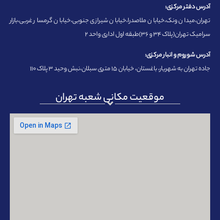
آدرس دفتر مرکزی:
تهران،میدان ونک،خیابان ملاصدرا،خیابان شیرازی جنوبی،خیابان گرمسار غربی،بازار
سرامیک تهران(پلاک ۳۴ و ۳۶)طبقه اول اداری واحد ۲
آدرس شوروم و انبار مرکزی:
جاده تهران به شهریار، باغستان، خیابان ۱۵ متری سبلان،نبش وحید ۳ پلاک ۱۱۰
موقعیت مکانی شعبه تهران