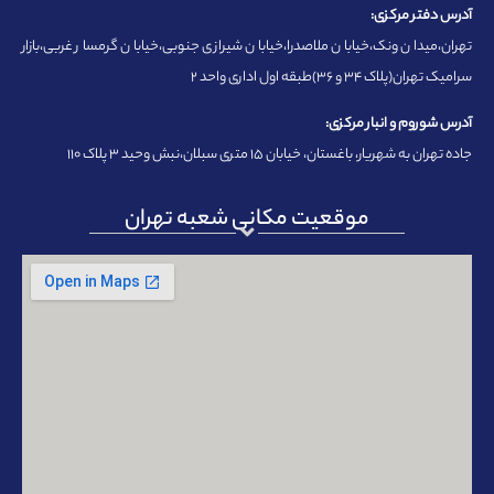
آدرس دفتر مرکزی:
تهران،میدان ونک،خیابان ملاصدرا،خیابان شیرازی جنوبی،خیابان گرمسار غربی،بازار
سرامیک تهران(پلاک ۳۴ و ۳۶)طبقه اول اداری واحد ۲
آدرس شوروم و انبار مرکزی:
جاده تهران به شهریار، باغستان، خیابان ۱۵ متری سبلان،نبش وحید ۳ پلاک ۱۱۰
موقعیت مکانی شعبه تهران