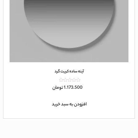
آینه ساده کریت گرد
امتیاز
1.173.500
تومان
0
از
5
افزودن به سبد خرید