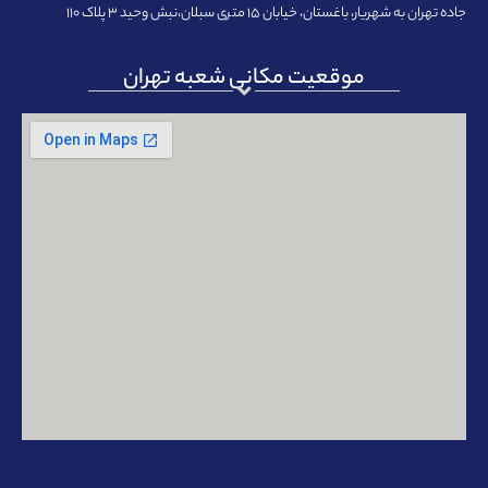
جاده تهران به شهریار، باغستان، خیابان ۱۵ متری سبلان،نبش وحید ۳ پلاک ۱۱۰
موقعیت مکانی شعبه تهران