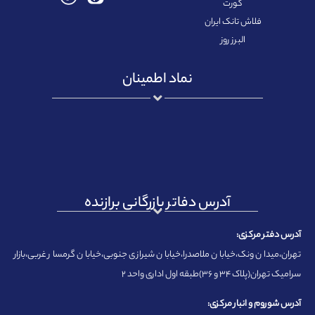
کورت
فلاش تانک ایران
البرز روز
نماد اطمینان
آدرس دفاتر بازرگانی برازنده
آدرس دفتر مرکزی:
تهران،میدان ونک،خیابان ملاصدرا،خیابان شیرازی جنوبی،خیابان گرمسار غربی،بازار
سرامیک تهران(پلاک ۳۴ و ۳۶)طبقه اول اداری واحد ۲
آدرس شوروم و انبار مرکزی: