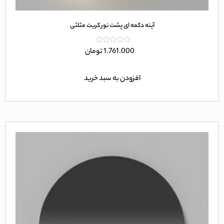
آینه دکمه ای پشت نور کریت مثلثی
امتیاز
1.761.000
تومان
0
از
5
افزودن به سبد خرید