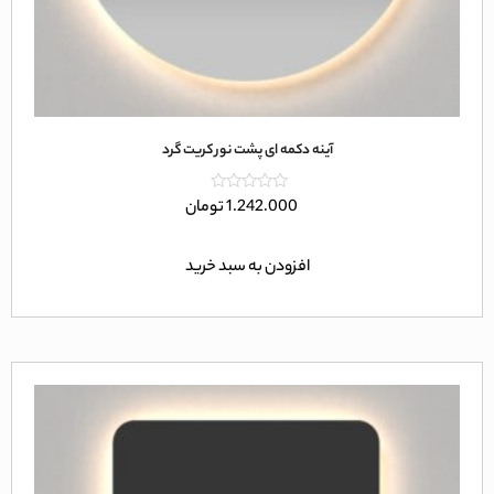
آینه دکمه ای پشت نور کریت گرد
امتیاز
1.242.000
تومان
0
از
5
افزودن به سبد خرید