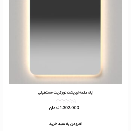
آینه دکمه ای پشت نور کریت مستطیلی
امتیاز
1.302.000
تومان
0
از
5
افزودن به سبد خرید