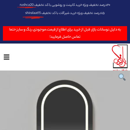
۲۰درصد تخفیف ویژه خرید کابینت و روشویی با کد تخفیف
rushca20
۱۵درصد تخفیف ویژه خرید شیرآلات با کد تخفیف
shiralaat15
به دلیل نوسانات بازار، قبل از خرید برای اطلاع از قیمت،موجودی، رنگ و سایز حتما
تماس حاصل فرمایید!