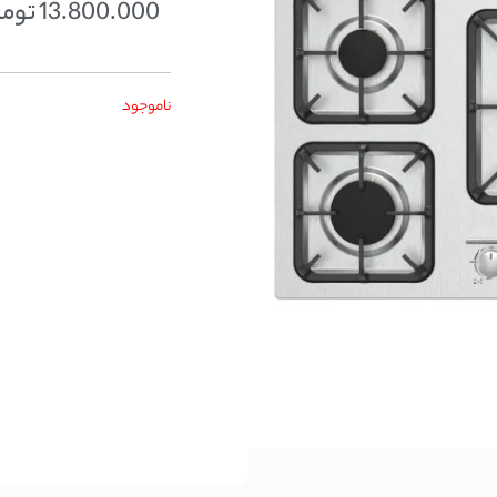
13.800.000
توما
ناموجود