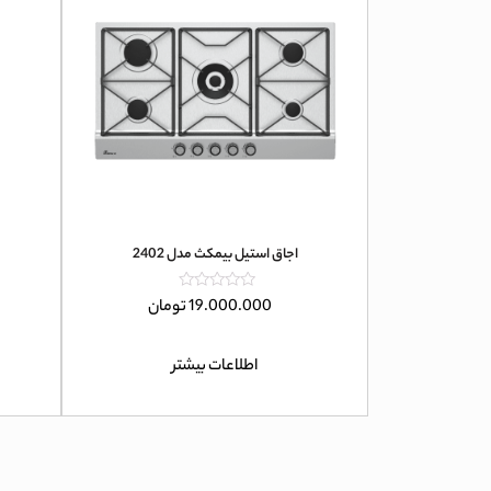
اجاق استیل بیمکث مدل 2402
امتیاز
19.000.000
تومان
0
از
5
اطلاعات بیشتر