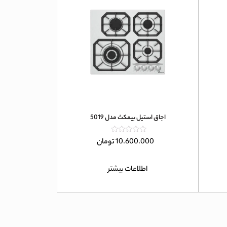
اجاق استیل بیمکث مدل 5019
امتیاز
10.600.000
تومان
0
از
5
اطلاعات بیشتر