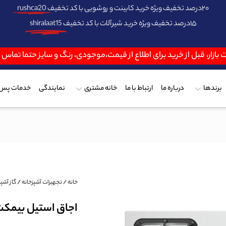
۲۰درصد تخفیف ویژه خرید کابینت و روشویی با کد تخفیف
rushca20
۱۵درصد تخفیف ویژه خرید شیرآلات با کد تخفیف
shiralaat15
 بازار، قبل از خرید برای اطلاع از قیمت،موجودی، رنگ و سایز حتما تماس
برندها
درباره ما
ارتباط با ما
خانه مشتری
نمایندگی
خدمات پس 
خانه
/
تجهیزات آشپزخانه
/
گاز آشپز
اجاق استیل بیمکث مد