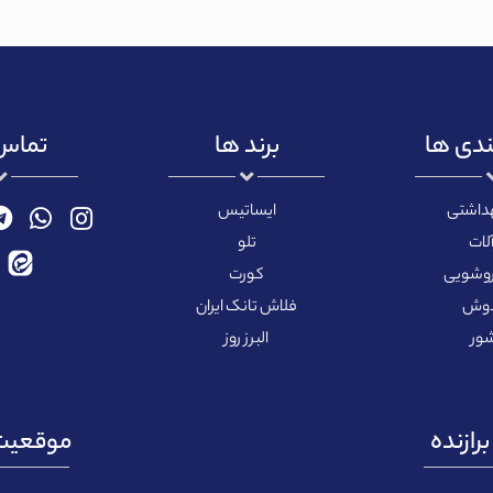
ندی ها
برند ها
تماس 
هداشتی
ایساتیس
لات
تلو
روشویی
کورت
دوش
فلاش تانک ایران
ور
البرز روز
رازنده
موقعیت 