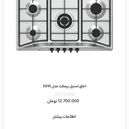
اجاق استیل بیمکث مدل 5010
امتیاز
12.700.000
تومان
0
از
5
اطلاعات بیشتر