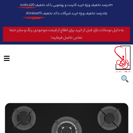
۲۰درصد تخفیف ویژه خرید کابینت و روشویی با کد تخفیف
rushca20
۱۵درصد تخفیف ویژه خرید شیرآلات با کد تخفیف
shiralaat15
به دلیل نوسانات بازار، قبل از خرید برای اطلاع از قیمت،موجودی، رنگ و سایز حتما
تماس حاصل فرمایید!