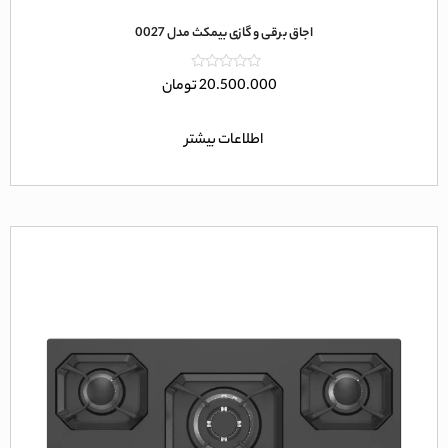
اجاق برقی و گازی بیمکث مدل 0027
امتیاز
20.500.000
تومان
0
از
5
اطلاعات بیشتر