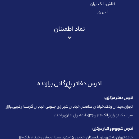
فلاش تانک ایران
البرز روز
نماد اطمینان
آدرس دفاتر بازرگانی برازنده
آدرس دفتر مرکزی:
تهران،میدان ونک،خیابان ملاصدرا،خیابان شیرازی جنوبی،خیابان گرمسار غربی،بازار
سرامیک تهران(پلاک ۳۴ و ۳۶)طبقه اول اداری واحد ۲
آدرس شوروم و انبار مرکزی:
جاده تهران به شهریار، باغستان، خیابان ۱۵ متری سبلان،نبش وحید ۳ پلاک ۱۱۰