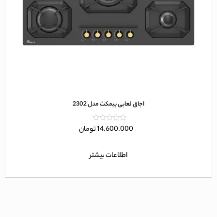
اجاق لعابی بیمکث مدل 2302
امتیاز
14.600.000
تومان
0
از
5
اطلاعات بیشتر