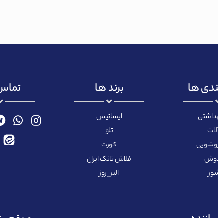
ندی ها
برند ها
تماس 
هداشتی
ایساتیس
لات
تلو
روشویی
کورت
دوش
فلاش تانک ایران
ور
البرز روز