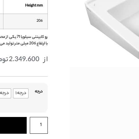
Height mm
206
رو کابینتی سی
با ارتفاع 206 میلی متر تولید می شود
از
2.349.600
توم
درجه
درجه ۱
درجه ۲