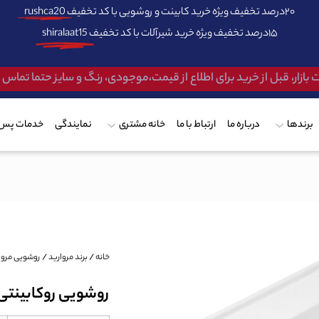
۲۰درصد تخفیف ویژه خرید کابینت و روشویی با کد تخفیف
rushca20
۱۵درصد تخفیف ویژه خرید شیرآلات با کد تخفیف
shiralaat15
 بازار، قبل از خرید برای اطلاع از قیمت،موجودی، رنگ و سایز حتما تماس
برندها
درباره ما
ارتباط با ما
خانه مشتری
نمایندگی
خدمات پس 
خانه
/
برند مروارید
/
روشویی مروا
روشویی روکابینتی م