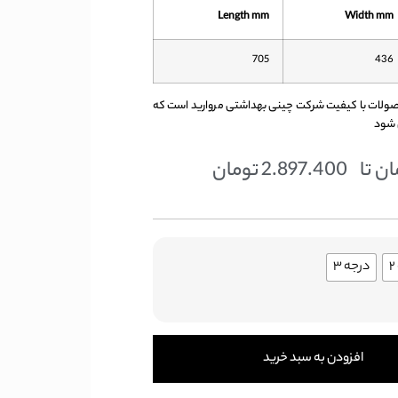
Length mm
Width mm
705
436
لویا 71 یکی از محصولات با کیفیت شرکت چینی بهداشتی مروارید است که
ان
تا
2.897.400
تومان
درجه ۳
افزودن به سبد خرید