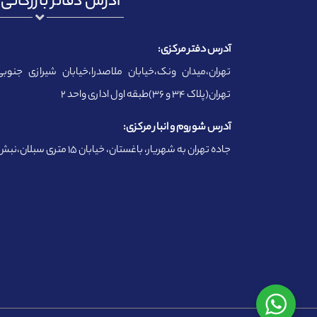
آدرس دفاتر بازرگانی ب
آدرس دفتر مرکزی:
تهران،میدان ونک،خیابان ملاصدرا،خیابان شیرازی جنوبی
تهران(پلاک ۳۴ و ۳۶)طبقه اول اداری واحد ۲
آدرس شوروم و انبار مرکزی:
جاده تهران به شهریار، باغستان، خیابان ۱۵ متری سبلان،نبش وحید ۳ پلاک ۱۱۰