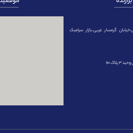
رازنده
موقعیت 
،خیابان گرمسار غربی،بازار سرامیک