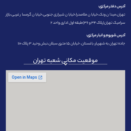
آدرس دفتر مرکزی:
تهران،میدان ونک،خیابان ملاصدرا،خیابان شیرازی جنوبی،خیابان گرمسار غربی،بازار
سرامیک تهران(پلاک ۳۴ و ۳۶)طبقه اول اداری واحد ۲
آدرس شوروم و انبار مرکزی:
جاده تهران به شهریار، باغستان، خیابان ۱۵ متری سبلان،نبش وحید ۳ پلاک ۱۱۰
موقعیت مکانی شعبه تهران