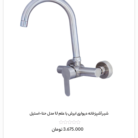
شیر آشپزخانه دیواری ابرش با علم U مدل حنا-استیل
امتیاز
3.675.000
تومان
0
از