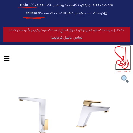
۲۰درصد تخفیف ویژه خرید کابینت و روشویی با کد تخفیف
rushca20
۱۵درصد تخفیف ویژه خرید شیرآلات با کد تخفیف
shiralaat15
به دلیل نوسانات بازار، قبل از خرید برای اطلاع از قیمت،موجودی، رنگ و سایز حتما
تماس حاصل فرمایید!