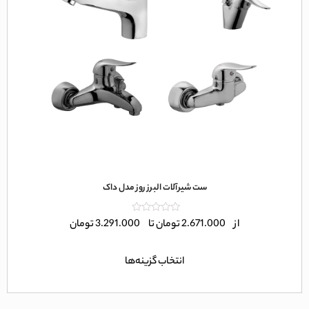
ست شیرآلات البرز روز مدل داک
امتیاز
از
2.671.000
تومان
تا
3.291.000
تومان
0
از
5
انتخاب گزینه‌ها