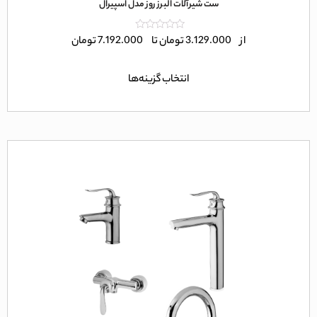
ست شیرآلات البرز روز مدل اسپیرال
امتیاز
از
3.129.000
تومان
تا
7.192.000
تومان
0
از
5
انتخاب گزینه‌ها