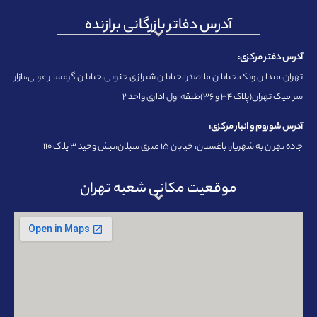
آدرس دفاتر بازرگانی برازنده
آدرس دفتر مرکزی:
تهران،میدان ونک،خیابان ملاصدرا،خیابان شیرازی جنوبی،خیابان گرمسار غربی،بازار
سرامیک تهران(پلاک ۳۴ و ۳۶)طبقه اول اداری واحد ۲
آدرس شوروم و انبار مرکزی:
جاده تهران به شهریار، باغستان، خیابان ۱۵ متری سبلان،نبش وحید ۳ پلاک ۱۱۰
موقعیت مکانی شعبه تهران