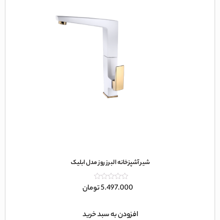
شیر آشپزخانه البرز روز مدل ابلیک
امتیاز
5.497.000
تومان
0
از
5
افزودن به سبد خرید