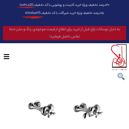
۲۰درصد تخفیف ویژه خرید کابینت و روشویی با کد تخفیف
rushca20
۱۵درصد تخفیف ویژه خرید شیرآلات با کد تخفیف
shiralaat15
به دلیل نوسانات بازار، قبل از خرید برای اطلاع از قیمت،موجودی، رنگ و سایز حتما
تماس حاصل فرمایید!