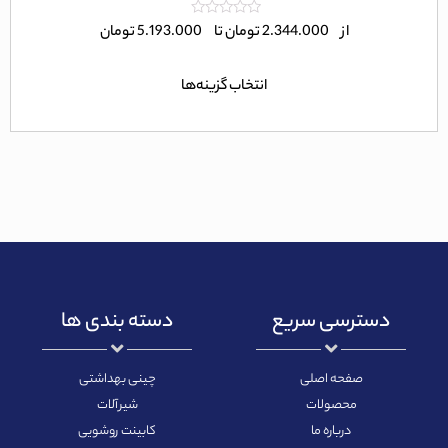
امتیاز
از
2.344.000
تومان
تا
5.193.000
تومان
0
از
5
انتخاب گزینه‌ها
دسترسی سریع
دسته بندی ها
صفحه اصلی
چینی بهداشتی
محصولات
شیرآلات
درباره ما
کابینت روشویی