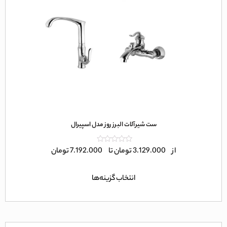
ست شیرآلات البرز روز مدل اسپیرال
امتیاز
از
3.129.000
تومان
تا
7.192.000
تومان
0
از
5
انتخاب گزینه‌ها