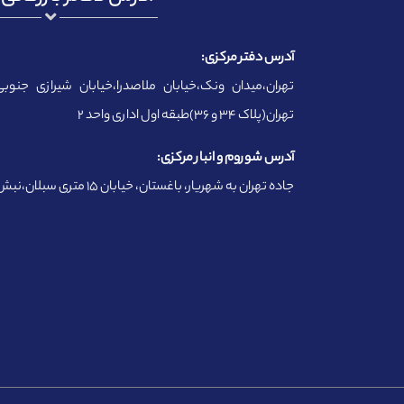
آدرس دفتر مرکزی:
تهران،میدان ونک،خیابان ملاصدرا،خیابان شیرازی جنوبی
تهران(پلاک ۳۴ و ۳۶)طبقه اول اداری واحد ۲
آدرس شوروم و انبار مرکزی:
جاده تهران به شهریار، باغستان، خیابان ۱۵ متری سبلان،نبش وحید ۳ پلاک ۱۱۰