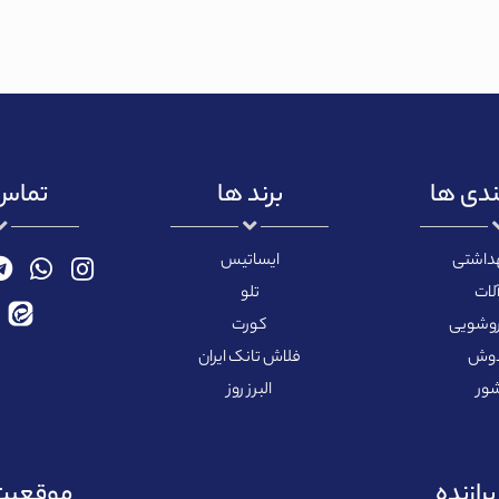
ندی ها
برند ها
تماس 
هداشتی
ایساتیس
لات
تلو
روشویی
کورت
دوش
فلاش تانک ایران
ور
البرز روز
رازنده
موقعیت 