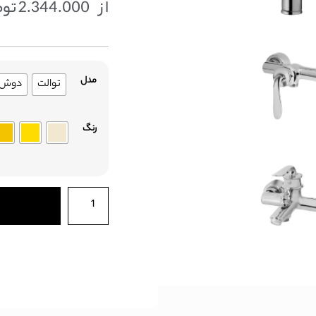
از
2.344.000
توم
مدل
توالت
دوش
رنگ