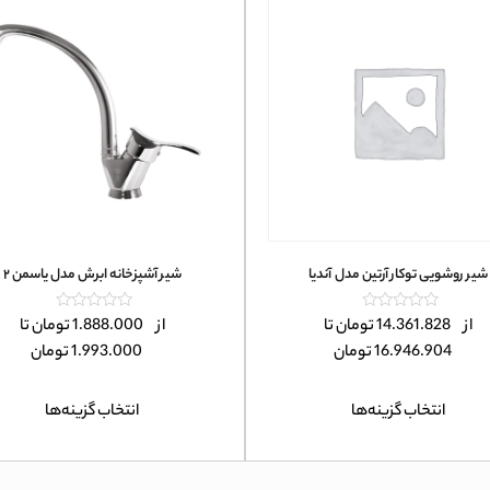
شیر روشویی توکار آرتین مدل آندیا
شیر آشپزخانه ابرش مدل یاسمن ۲
امتیاز
امتیاز
از
14.361.828
تومان
تا
از
1.888.000
تومان
تا
0
0
16.946.904
تومان
1.993.000
تومان
از
از
5
5
انتخاب گزینه‌ها
انتخاب گزینه‌ها