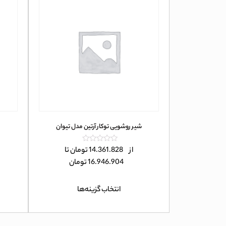
شیر روشویی توکار آرتین مدل تیوان
امتیاز
از
14.361.828
تومان
تا
0
16.946.904
تومان
از
5
انتخاب گزینه‌ها