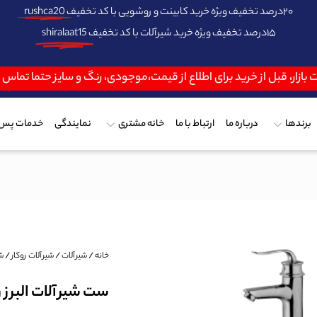
۲۰درصد تخفیف ویژه خرید کابینت و روشویی با کد تخفیف
rushca20
۱۵درصد تخفیف ویژه خرید شیرآلات با کد تخفیف
shiralaat15
 بازار، قبل از خرید برای اطلاع از قیمت،موجودی، رنگ و سایز حتما تماس
برندها
درباره ما
ارتباط با ما
خانه مشتری
نمایندگی
خدمات پس 
خانه
/
شیرآلات
/
شیرآلات روکار
/
ش
ست شیرآلات البرز 