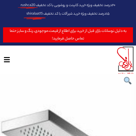
۲۰درصد تخفیف ویژه خرید کابینت و روشویی با کد تخفیف
rushca20
۱۵درصد تخفیف ویژه خرید شیرآلات با کد تخفیف
shiralaat15
به دلیل نوسانات بازار، قبل از خرید برای اطلاع از قیمت،موجودی، رنگ و سایز حتما
تماس حاصل فرمایید!