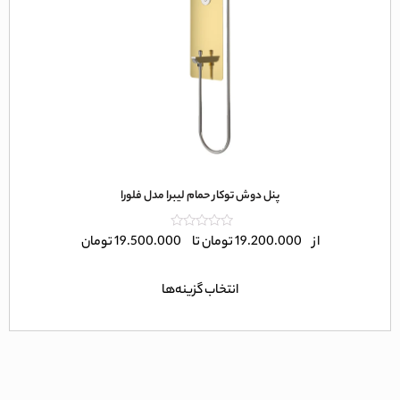
پنل دوش توکار حمام لیبرا مدل فلورا
امتیاز
از
19.200.000
تومان
تا
19.500.000
تومان
0
از
5
انتخاب گزینه‌ها