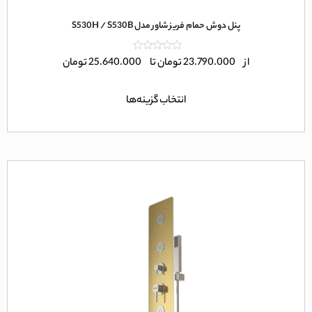
پنل دوش حمام فریز شاور مدل S530H / S530B
امتیاز
از
23.790.000
تومان
تا
25.640.000
تومان
0
از
5
انتخاب گزینه‌ها