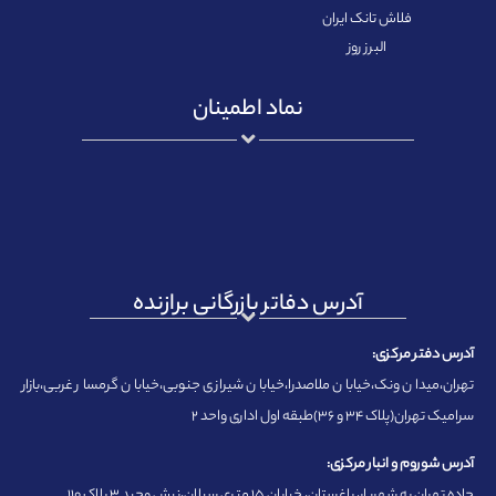
فلاش تانک ایران
البرز روز
نماد اطمینان
آدرس دفاتر بازرگانی برازنده
آدرس دفتر مرکزی:
تهران،میدان ونک،خیابان ملاصدرا،خیابان شیرازی جنوبی،خیابان گرمسار غربی،بازار
سرامیک تهران(پلاک ۳۴ و ۳۶)طبقه اول اداری واحد ۲
آدرس شوروم و انبار مرکزی:
جاده تهران به شهریار، باغستان، خیابان ۱۵ متری سبلان،نبش وحید ۳ پلاک ۱۱۰