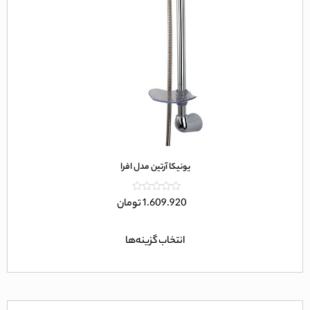
یونیکا آرتین مدل افرا
امتیاز
1.609.920
تومان
0
از
5
انتخاب گزینه‌ها