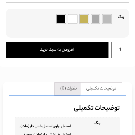
رنگ
افزودن به سبد خرید
توضیحات تکمیلی
نظرات (0)
توضیحات تکمیلی
رنگ
استیل براق, استیل خش دار (مات),
استیل طلا خش دار (مات), سفید,