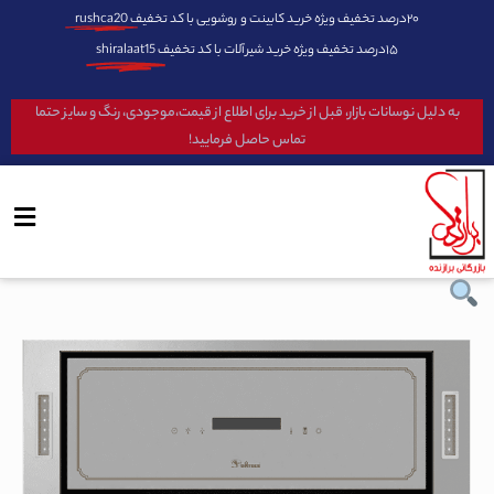
۲۰درصد تخفیف ویژه خرید کابینت و روشویی با کد تخفیف
rushca20
۱۵درصد تخفیف ویژه خرید شیرآلات با کد تخفیف
shiralaat15
به دلیل نوسانات بازار، قبل از خرید برای اطلاع از قیمت،موجودی، رنگ و سایز حتما
تماس حاصل فرمایید!