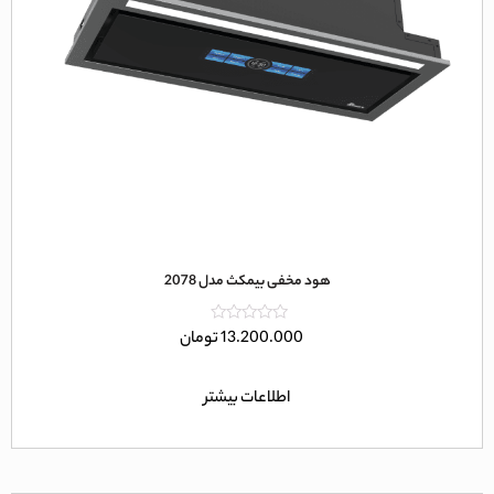
هود مخفی بیمکث مدل 2078
امتیاز
13.200.000
تومان
0
از
5
اطلاعات بیشتر