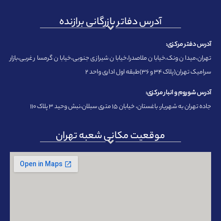
آدرس دفاتر بازرگانی برازنده
آدرس دفتر مرکزی:
تهران،میدان ونک،خیابان ملاصدرا،خیابان شیرازی جنوبی،خیابان گرمسار غربی،بازار
سرامیک تهران(پلاک ۳۴ و ۳۶)طبقه اول اداری واحد ۲
آدرس شوروم و انبار مرکزی:
جاده تهران به شهریار، باغستان، خیابان ۱۵ متری سبلان،نبش وحید ۳ پلاک ۱۱۰
موقعیت مکانی شعبه تهران