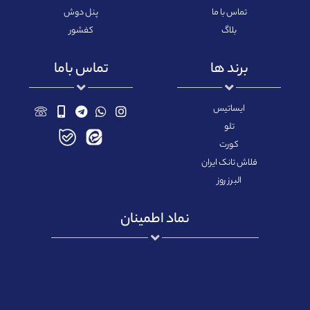
تماس با ما
پنل دوش
بلاگ
کفشور
برند ها
تماس باما
ایساتیس
تلو
کورت
فلاش تانک ایران
البرز روز
نماد اطمینان