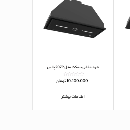
هود مخفی بیمکث مدل 2079 پلاس
امتیاز
10.100.000
تومان
0
از
5
اطلاعات بیشتر