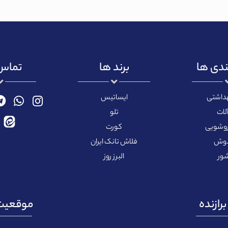
ندی ها
برند ها
تماس 
هداشتی
ایساتیس
لات
تلو
روشویی
کورت
دوش
فلاش تانک ایران
ور
البرز روز
رازنده
موقعیت 