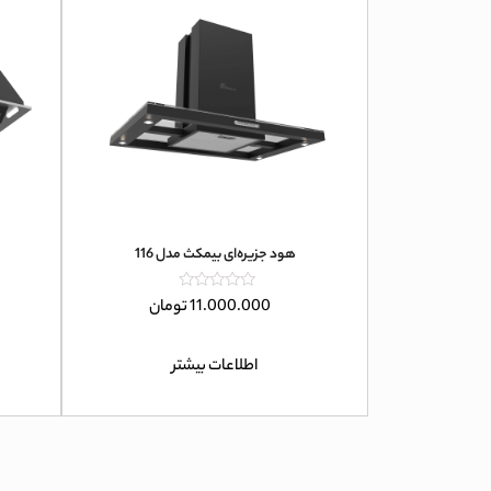
هود جزیره‌ای بیمکث مدل 116
امتیاز
11.000.000
تومان
0
از
5
اطلاعات بیشتر