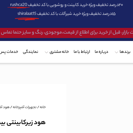
۲۰درصد تخفیف ویژه خرید کابینت و روشویی با کد تخفیف
rushca20
۱۵درصد تخفیف ویژه خرید شیرآلات با کد تخفیف
shiralaat15
 بازار، قبل از خرید برای اطلاع از قیمت،موجودی، رنگ و سایز حتما تماس
برندها
درباره ما
ارتباط با ما
خانه مشتری
نمایندگی
خدمات پس 
خانه
/
تجهیزات آشپزخانه
/
هود آشپ
هود زیرکابینتی بیمک