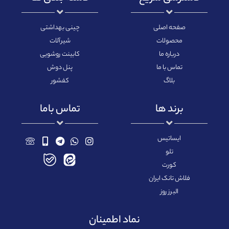
صفحه اصلی
چینی بهداشتی
محصولات
شیرآلات
درباره ما
کابینت روشویی
تماس با ما
پنل دوش
بلاگ
کفشور
برند ها
تماس باما
ایساتیس
تلو
کورت
فلاش تانک ایران
البرز روز
نماد اطمینان