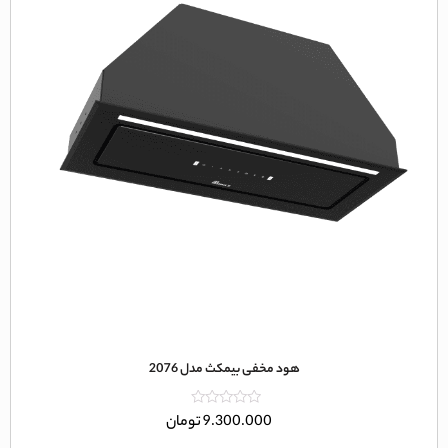
هود مخفی بیمکث مدل 2076
امتیاز
9.300.000
تومان
0
از