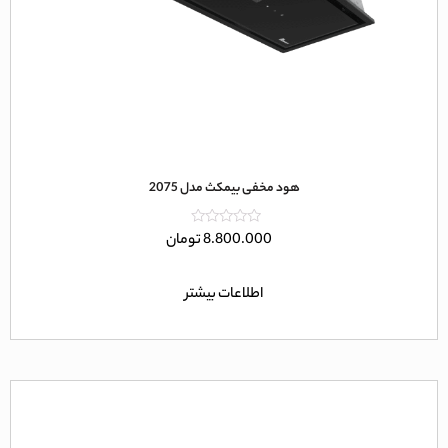
هود مخفی بیمکث مدل 2075
امتیاز
8.800.000
تومان
0
از
5
اطلاعات بیشتر